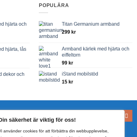
POPULÄRA
d hjärta och
Titan Germanium armband
299
kr
Armband kärlek med hjärta och
 hjärta, lås
eiffeltorn
99
kr
iStand mobilstöd
d dekor och
15
kr
Sök
Din säkerhet är viktig för oss!
efter:
Vi använder cookies för att förbättra din webbupplevelse,