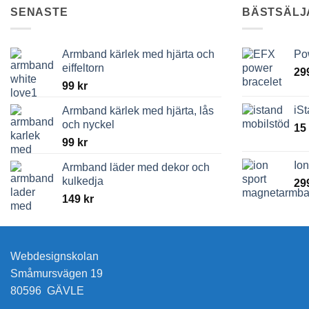
SENASTE
BÄSTSÄLJ
Armband kärlek med hjärta och
Po
eiffeltorn
29
99
kr
iS
Armband kärlek med hjärta, lås
och nyckel
15
99
kr
Io
Armband läder med dekor och
kulkedja
29
149
kr
Webdesignskolan
Småmursvägen 19
80596 GÄVLE