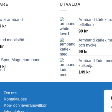
ARE
UTVALDA
wer armband
Armband kärlek me
eiffeltorn
9
kr
99
kr
tand mobilstöd
Armband kärlek med
och nyckel
kr
99
kr
n Sport Magnetarmband
Armband läder me
kulkedja
9
kr
149
kr
Om oss
Kontakta oss
Köp- och leveransvillkor
Integritetspolicy