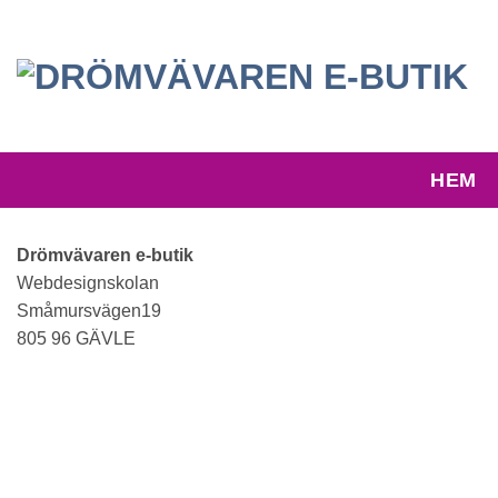
Skip
to
content
HEM
Drömvävaren e-butik
Webdesignskolan
Småmursvägen19
805 96 GÄVLE