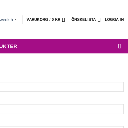
wedish
VARUKORG /
0
KR
ÖNSKELISTA
LOGGA IN
▼
UKTER